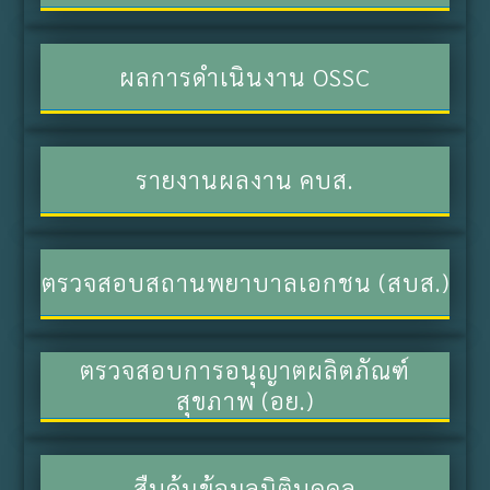
ผลการดำเนินงาน OSSC
รายงานผลงาน คบส.
ตรวจสอบสถานพยาบาลเอกชน (สบส.)
ตรวจสอบการอนุญาตผลิตภัณฑ์
สุขภาพ (อย.)
สืบค้นข้อมูลนิติบุคคล