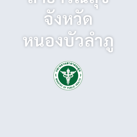
จังหวัด
หนองบัวลำภู